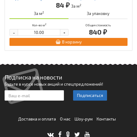
84 ₽
2
За м
2
За м
За упаковку
2
Кол-во м
Общая стоимость
840 ₽
-
+
В корзину
Подписка на новости
Будьте в курсе новых акций и спецпредложений!
Подписаться
Доставка и оплата
О нас
Шоу-рум
Контакты