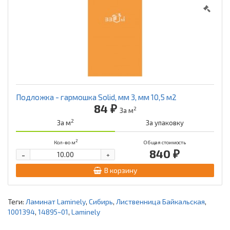
Подложка - гармошка Solid, мм 3, мм 10,5 м2
84 ₽
2
За м
2
За м
За упаковку
2
Кол-во м
Общая стоимость
840 ₽
-
+
В корзину
Теги:
Ламинат Laminely
,
Сибирь
,
Лиственница Байкальская
,
1001394
,
14895~01
,
Laminely