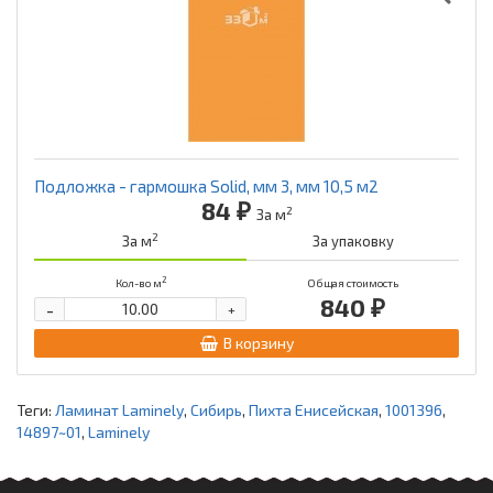
Подложка - гармошка Solid, мм 3, мм 10,5 м2
84 ₽
2
За м
2
За м
За упаковку
2
Кол-во м
Общая стоимость
840 ₽
-
+
В корзину
Теги:
Ламинат Laminely
,
Сибирь
,
Пихта Енисейская
,
1001396
,
14897~01
,
Laminely