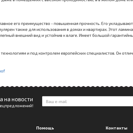
Главное его преимущество - повышенная прочность. Его укладываю
пулярен также для использования в домах и квартирах. Этот ламина
епный внешний вид и устойчив к влаге. Имеет большой гарантийный
м технологиям и под контролем европейских специалистов. Он отл
hof
а на новости
спецпредложений!
Помощь
Контакты