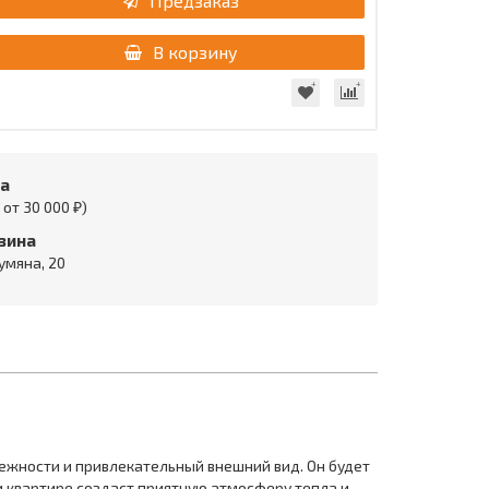
Предзаказ
В корзину
та
от 30 000 ₽)
зина
умяна, 20
ежности и привлекательный внешний вид. Он будет
и квартире создаст приятную атмосферу тепла и