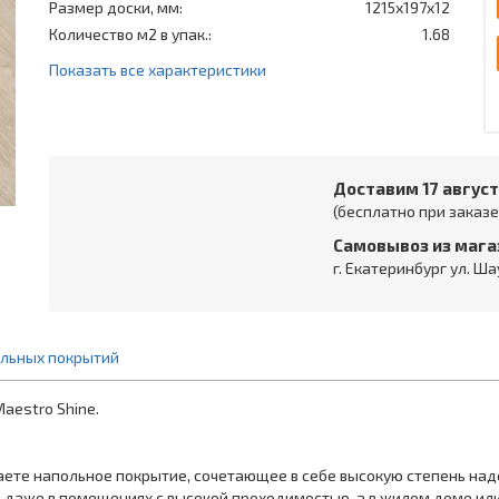
Размер доски, мм:
1215x197x12
Количество м2 в упак.:
1.68
Показать все характеристики
Доставим 17 авгус
(бесплатно при заказе 
Самовывоз из мага
г. Екатеринбург ул. Ша
ольных покрытий
aestro Shine.
аете напольное покрытие, сочетающее в себе высокую степень над
а даже в помещениях с высокой проходимостью, а в жилом доме ил