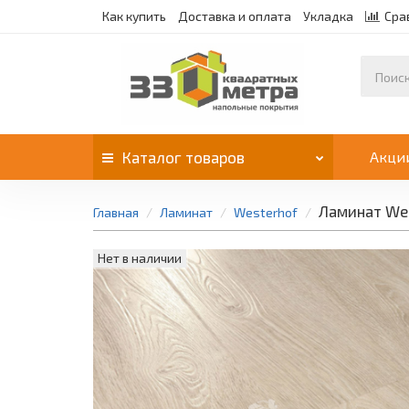
Как купить
Доставка и оплата
Укладка
Сра
Каталог
товаров
Акци
Ламинат Wes
Главная
Ламинат
Westerhof
Нет в наличии