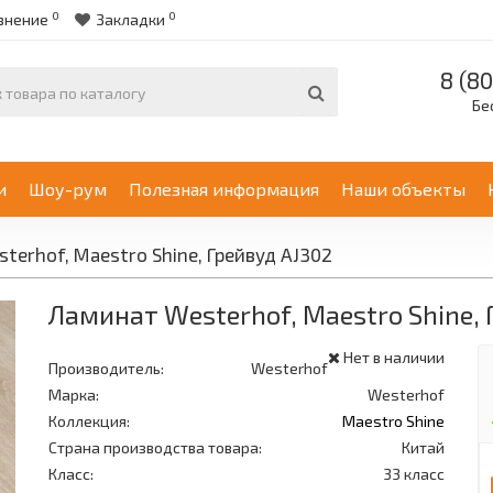
0
0
внение
Закладки
8 (80
Бе
и
Шоу-рум
Полезная информация
Наши объекты
terhof, Maestro Shine, Грейвуд AJ302
Ламинат Westerhof, Maestro Shine, 
Нет в наличии
Производитель:
Westerhof
Марка:
Westerhof
Коллекция:
Maestro Shine
Страна производства товара:
Китай
Класс:
33 класс