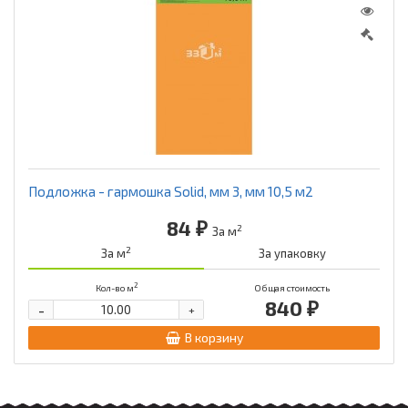
Подложка - гармошка Solid, мм 3, мм 10,5 м2
84 ₽
2
За м
2
За м
За упаковку
2
Кол-во м
Общая стоимость
840 ₽
-
+
В корзину