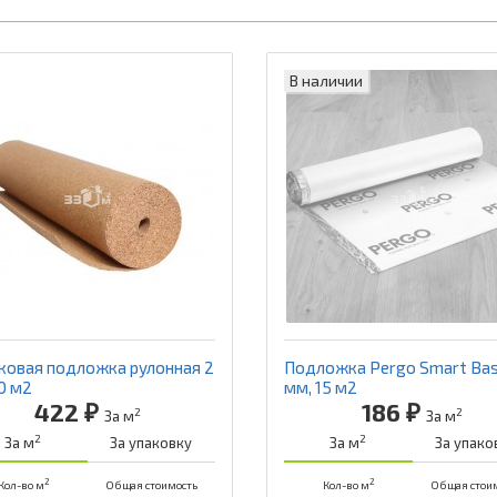
В наличии
ковая подложка рулонная 2
Подложка Pergo Smart Bas
0 м2
мм, 15 м2
422 ₽
186 ₽
2
2
За м
За м
2
2
За м
За упаковку
За м
За упако
2
2
Кол-во м
Общая стоимость
Кол-во м
Общая стои