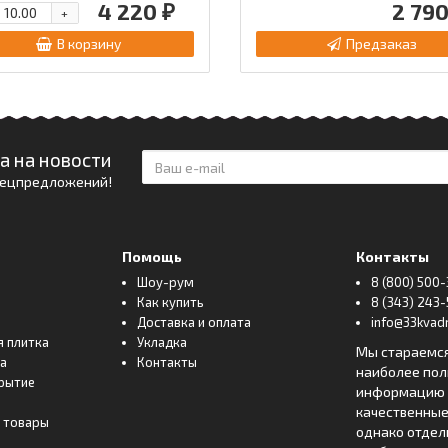
4 220 ₽
2 790
+
В корзину
Предзаказ
а на новости
спецпредложений!
Помощь
Контакты
Шоу-рум
8 (800) 500-
Как купить
8 (343) 243-
Доставка и оплата
info@33kvadr
я плитка
Укладка
Мы стараемс
ка
Контакты
наиболее по
рытие
информацию о
качественные
 товары
однако отде