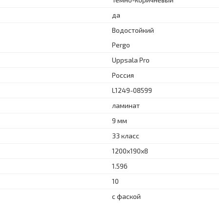
да
Водостойкий
Pergo
Uppsala Pro
Россия
L1249-08599
ламинат
9 мм
33 класс
1200x190x8
1.596
10
с фаской