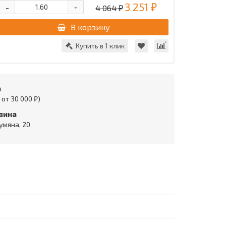
3 251 ₽
-
4 064 ₽
+
В корзину
Купить в 1 клик
а
от 30 000 ₽)
зина
умяна, 20