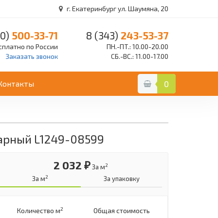
г. Екатеринбург ул. Шаумяна, 20
0)
500-33-71
8 (343)
243-53-37
сплатно по России
ПН.-ПТ.: 10.00-20.00
Заказать звонок
СБ.-ВС.: 11.00-17.00
Контакты
0
харный L1249-08599
2 032 ₽
2
За м
2
За м
За упаковку
2
Количество м
Общая стоимость