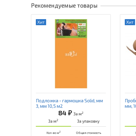
Рекомендуемые товары
Хит
Хит
Подложка - гармошка Solid, мм
Проб
3, мм 10,5 м2
мм, 1
84 ₽
2
За м
2
За м
За упаковку
2
Кол-во м
Общая стоимость