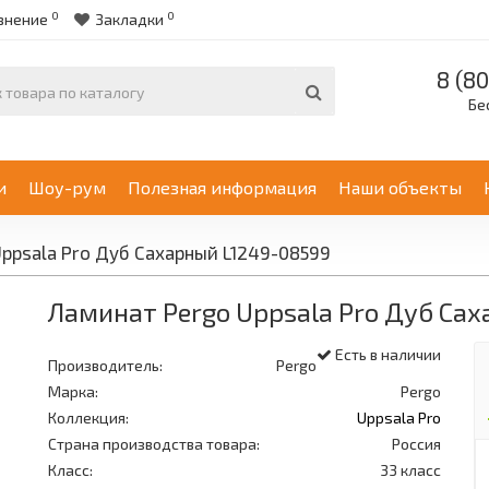
0
0
внение
Закладки
8 (80
Бе
и
Шоу-рум
Полезная информация
Наши объекты
ppsala Pro Дуб Сахарный L1249-08599
Ламинат Pergo Uppsala Pro Дуб Са
Есть в наличии
Производитель:
Pergo
Марка:
Pergo
Коллекция:
Uppsala Pro
Страна производства товара:
Россия
Класс:
33 класс