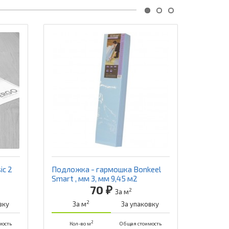
Хит
Подложк
под SPC
З
Кол
-
ic 2
Подложка - гармошка Bonkeel
Smart , мм 3, мм 9,45 м2
70 ₽
2
За м
2
вку
За м
За упаковку
2
мость
Кол-во м
Общая стоимость