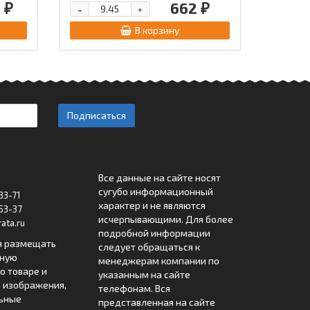
 ₽
662 ₽
-
+
В корзину
Подписаться
Все данные на сайте носят
сугубо информационный
33-71
характер и не являются
53-37
исчерпывающими. Для более
ata.ru
подробной информации
я размещать
следует обращаться к
лную
менеджерам компании по
 товаре и
указанным на сайте
 изображения,
телефонам. Вся
льные
представленная на сайте