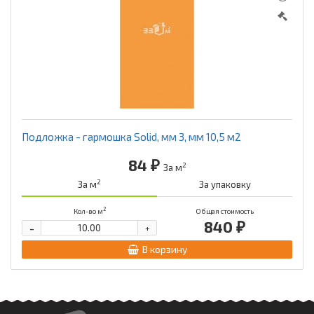
Подложка - гармошка Solid, мм 3, мм 10,5 м2
84 ₽
2
За м
2
За м
За упаковку
2
Кол-во м
Общая стоимость
840 ₽
-
+
В корзину