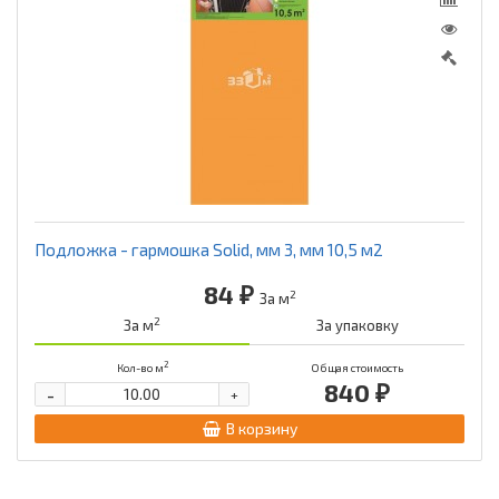
Подложка - гармошка Solid, мм 3, мм 10,5 м2
84 ₽
2
За м
2
За м
За упаковку
2
Кол-во м
Общая стоимость
840 ₽
-
+
В корзину