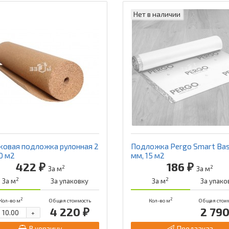
Нет в наличии
ковая подложка рулонная 2
Подложка Pergo Smart Bas
0 м2
мм, 15 м2
422 ₽
186 ₽
2
2
За м
За м
2
2
За м
За упаковку
За м
За упако
2
2
Кол-во м
Общая стоимость
Кол-во м
Общая стои
4 220 ₽
2 790
+
В корзину
Предзаказ