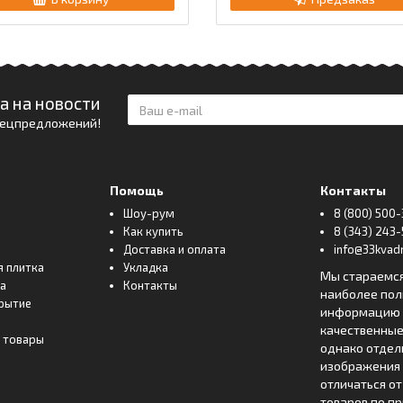
а на новости
спецпредложений!
Помощь
Контакты
Шоу-рум
8 (800) 500-
Как купить
8 (343) 243-
Доставка и оплата
info@33kvadr
я плитка
Укладка
Мы стараемс
ка
Контакты
наиболее по
рытие
информацию о
качественные
 товары
однако отде
изображения 
отличаться о
товаров по п