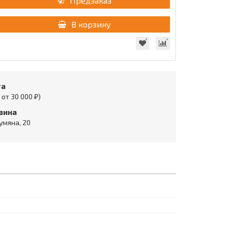
Предзаказ
В корзину
та
от 30 000 ₽)
зина
умяна, 20