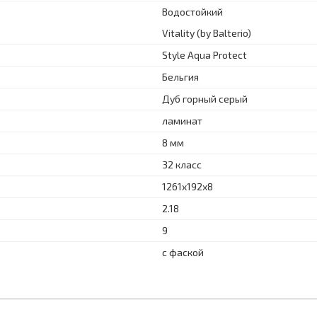
Водостойкий
Vitality (by Balterio)
Style Aqua Protect
Бельгия
Дуб горный серый
ламинат
8 мм
32 класс
1261х192x8
2.18
9
с фаской