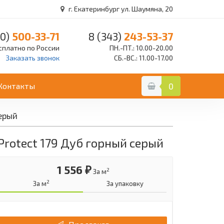
г. Екатеринбург ул. Шаумяна, 20
0)
500-33-71
8 (343)
243-53-37
сплатно по России
ПН.-ПТ.: 10.00-20.00
Заказать звонок
СБ.-ВС.: 11.00-17.00
Контакты
0
серый
a Protect 179 Дуб горный серый
1 556 ₽
2
За м
2
За м
За упаковку