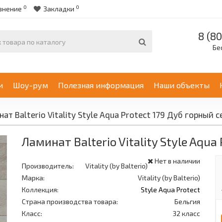
0
0
внение
Закладки
8 (80
Бе
и
Шоу-рум
Полезная информация
Наши объекты
ат Balterio Vitality Style Aqua Protect 179 Дуб горный 
Ламинат Balterio Vitality Style Aqu
Нет в наличии
Производитель:
Vitality (by Balterio)
Марка:
Vitality (by Balterio)
Коллекция:
Style Aqua Protect
Страна производства товара:
Бельгия
Класс:
32 класс