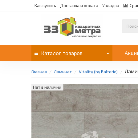
Как купить
Доставка и оплата
Укладка
Сра
Каталог
товаров
Акци
Ламин
Главная
Ламинат
Vitality (by Balterio)
Нет в наличии