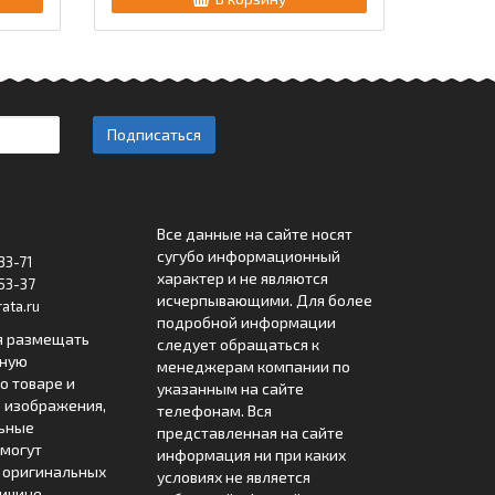
Подписаться
Все данные на сайте носят
сугубо информационный
33-71
характер и не являются
53-37
исчерпывающими. Для более
ata.ru
подробной информации
я размещать
следует обращаться к
лную
менеджерам компании по
 товаре и
указанным на сайте
 изображения,
телефонам. Вся
льные
представленная на сайте
могут
информация ни при каких
т оригинальных
условиях не является
ричине