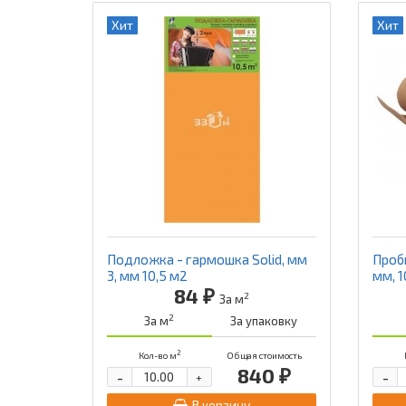
Хит
Хит
Подложка - гармошка Solid, мм
Проб
3, мм 10,5 м2
мм, 1
84 ₽
2
За м
2
За м
За упаковку
2
Кол-во м
Общая стоимость
840 ₽
-
-
+
В корзину