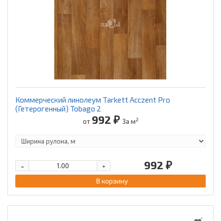
Коммерческий линолеум Tarkett Acczent Pro
(Гетерогенный) Tobago 2
992 ₽
2
от
За м
992 ₽
-
+
В корзину