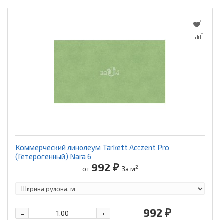
Коммерческий линолеум Tarkett Acczent Pro
(Гетерогенный) Nara 6
992 ₽
2
от
За м
992 ₽
-
+