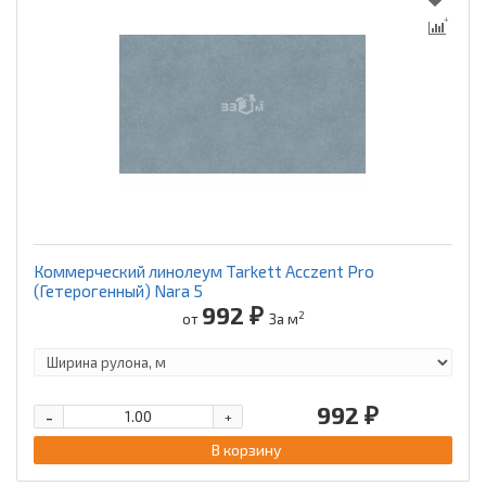
Коммерческий линолеум Tarkett Acczent Pro
(Гетерогенный) Nara 5
992 ₽
2
от
За м
992 ₽
-
+
В корзину