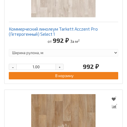
Коммерческий линолеум Tarkett Acczent Pro
(Гетерогенный) Select 1
992 ₽
2
от
За м
992 ₽
-
+
В корзину