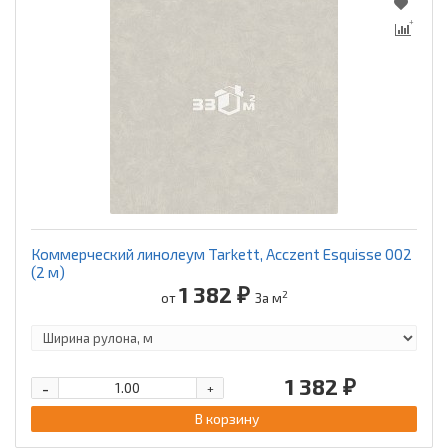
Коммерческий линолеум Tarkett, Acczent Esquisse 002
(2 м)
1 382 ₽
2
от
За м
1 382 ₽
-
+
В корзину