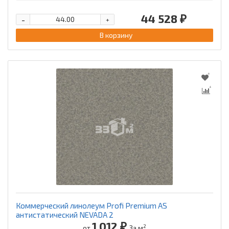
44 528 ₽
-
+
В корзину
Коммерческий линолеум Profi Premium AS
антистатический NEVADA 2
1 012 ₽
2
от
За м