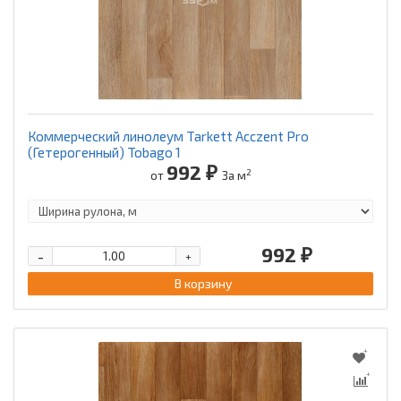
Коммерческий линолеум Tarkett Acczent Pro
(Гетерогенный) Tobago 1
992 ₽
2
от
За м
992 ₽
-
+
В корзину