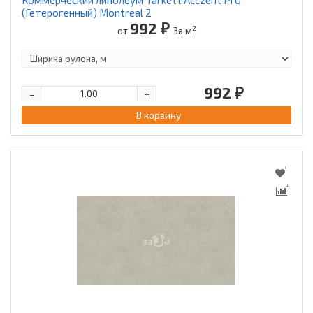
(Гетерогенный) Montreal 2
992 ₽
2
от
За м
992 ₽
-
+
В корзину