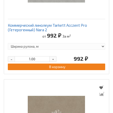
Коммерческий линолеум Tarkett Acczent Pro
(Гетерогенный) Nara 2
992 ₽
2
от
За м
992 ₽
-
+
В корзину