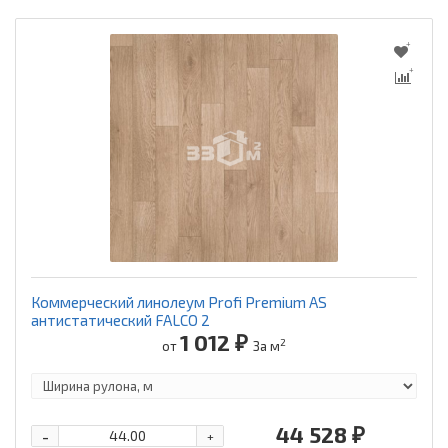
Коммерческий линолеум Profi Premium AS
антистатический FALCO 2
1 012 ₽
2
от
За м
44 528 ₽
-
+