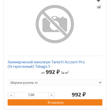
Коммерческий линолеум Tarkett Acczent Pro
(Гетерогенный) Tobago 5
992 ₽
2
от
За м
992 ₽
-
+
В корзину