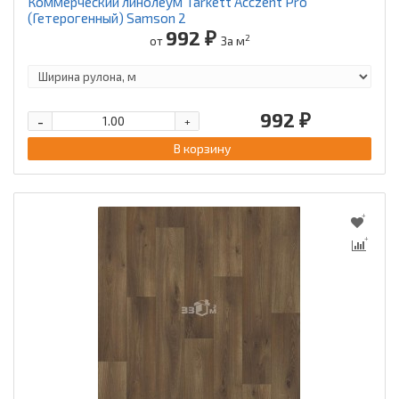
Коммерческий линолеум Tarkett Acczent Pro
(Гетерогенный) Samson 2
992 ₽
2
от
За м
992 ₽
-
+
В корзину