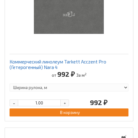
Коммерческий линолеум Tarkett Acczent Pro
(Гетерогенный) Nara 4
992 ₽
2
от
За м
992 ₽
-
+
В корзину