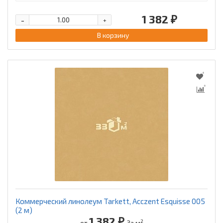
1 382 ₽
-
+
В корзину
Коммерческий линолеум Tarkett, Acczent Esquisse 005
(2 м)
1 382 ₽
2
от
За м