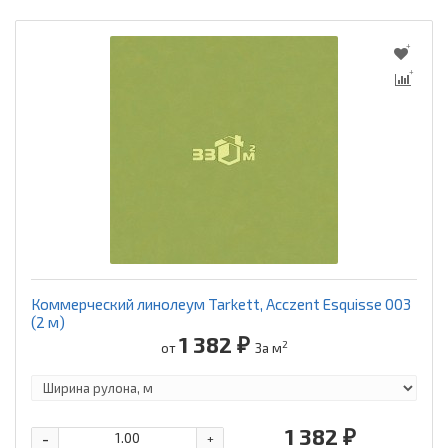
Коммерческий линолеум Tarkett, Acczent Esquisse 003
(2 м)
1 382 ₽
2
от
За м
1 382 ₽
-
+