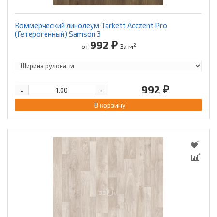
Коммерческий линолеум Tarkett Acczent Pro
(Гетерогенный) Samson 3
992 ₽
2
от
За м
992 ₽
-
+
В корзину