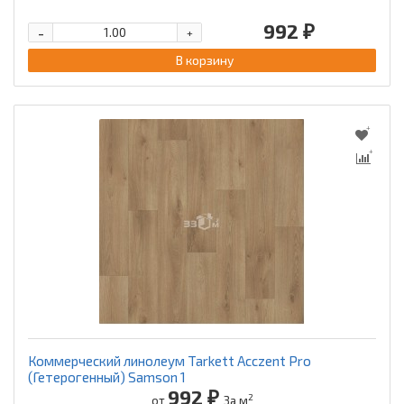
992 ₽
-
+
В корзину
Коммерческий линолеум Tarkett Acczent Pro
(Гетерогенный) Samson 1
992 ₽
2
от
За м