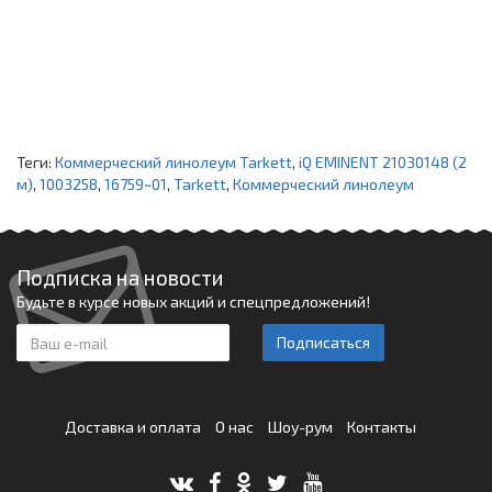
Теги:
Коммерческий линолеум Tarkett
,
iQ EMINENT 21030148 (2
м)
,
1003258
,
16759~01
,
Tarkett
,
Коммерческий линолеум
Подписка на новости
Будьте в курсе новых акций и спецпредложений!
Подписаться
Доставка и оплата
О нас
Шоу-рум
Контакты