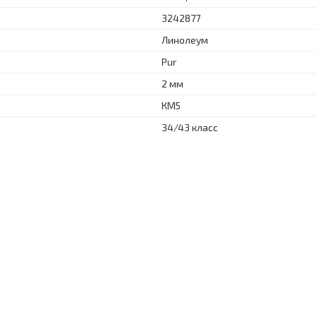
3242877
Линолеум
Pur
2 мм
КМ5
34/43 класс