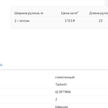
2
Ширина рулона, м
Цена
за м
Длина руло
2 / оптом
3 153 ₽
23
ий
гомогенный
Tarkett
iQ OPTIMA
2
Швеция