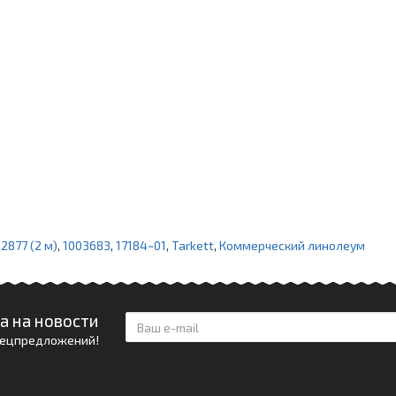
2877 (2 м)
,
1003683
,
17184~01
,
Tarkett
,
Коммерческий линолеум
а на новости
спецпредложений!