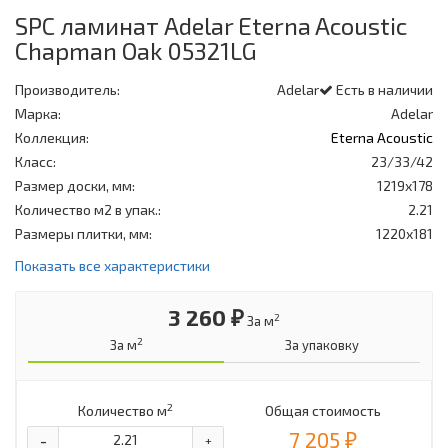
SPC ламинат Adelar Eterna Acoustic
Chapman Oak 05321LG
Производитель:
Adelar
Есть в наличии
Марка:
Adelar
Коллекция:
Eterna Acoustic
Класс:
23/33/42
Размер доски, мм:
1219х178
Количество м2 в упак.:
2.21
Размеры плитки, мм:
1220х181
Показать все характеристики
3 260 ₽
2
За м
2
За м
За упаковку
2
Количество м
Общая стоимость
7 205 ₽
-
+