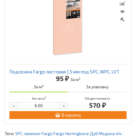
Подложка Fargo листовая 1,5 мм под SPC, WPC, LVT
95 ₽
2
За м
2
За м
За упаковку
2
Кол-во м
Общая стоимость
570 ₽
-
+
В корзину
Теги:
SPC ламинат Fargo Fargo Herringbone Дуб Модена 44-