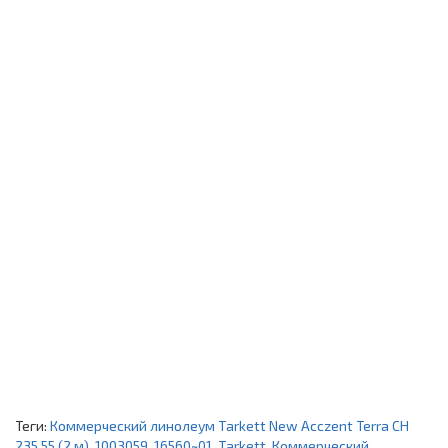
Теги:
Коммерческий линолеум Tarkett New Acczent Terra CH
235 55 (2 м)
,
1003059
,
16560~01
,
Tarkett
,
Коммерческий